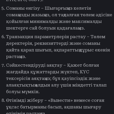
Соманы енгізу – Шығарғыңыз келетін
сомаңызды жазыңыз, ол таңдалған төлем әдісіне
қойылған минималды және максималды
шектерге сай болуын қадағалаңыз.
Транзакция параметрлерін растау – Төлем
деректерін, реквизиттерді және соманы
қайта қарап шығып, ақпараттың дұрыс екенін
растаңыз.
Сәйкестендіруді аяқтау – Қажет болған
жағдайда құжаттарды жүктеп, KYC
тексерісін аяқтаңыз; бұл қауіпсіздік және
алаяқтықтың алдын алу үшін міндетті талап
болуы мүмкін.
Өтінімді жіберу – «Вывести» немесе соған
ұқсас батырманы басып, ақшаны шығару
өтінімін растаңыз.