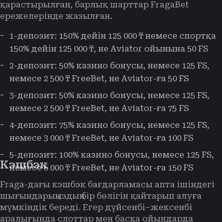
қарастырылған, барлық шарттар FragaBet
ережелерінде жазылған.
1-депозит: 150% дейін 125 000 ₸ немесе спортқа
150% дейін 125 000 ₸, не Aviator ойынына 50 FS
2-депозит: 50% казино бонусы, немесе 125 FS,
немесе 2 500 ₸ FreeBet, не Aviator-ға 50 FS
3-депозит: 50% казино бонусы, немесе 125 FS,
немесе 2 500 ₸ FreeBet, не Aviator-ға 75 FS
4-депозит: 75% казино бонусы, немесе 125 FS,
немесе 3 000 ₸ FreeBet, не Aviator-ға 100 FS
5-депозит: 100% казино бонусы, немесе 125 FS,
Кэшбэк
немесе 6 000 ₸ FreeBet, не Aviator-ға 150 FS
Fraga-дағы кэшбэк бағдарламасы апта ішіндегі
шығындарыңыздың бір бөлігін қайтарып алуға
мүмкіндік береді. Егер дүйсенбі–жексенбі
аралығында слоттар мен басқа ойындарда