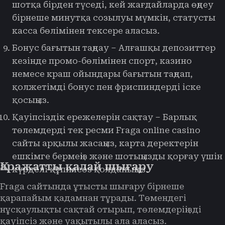
шотқа бірден түседі, кей жағдайларда өңдеу
бірнеше минутқа созылуы мүмкін, статусты
касса бөлімінен тексере аласыз.
Бонус бағытын таңдау – Алғашқы депозиттер
кезінде промо-бөлімінен спорт, казино
немесе краш ойындары бағытын таңдап,
қолжетімді бонус пен фриспиндерді іске
қосыңыз.
Қауіпсіздік ережелерін сақтау – Барлық
төлемдерді тек ресми Fraga online casino
сайты арқылы жасаңыз, карта деректерін
ешкімге бермеңіз және шотыңызды қорғау үшін
Қаражатты қалай шығару
күрделі құпиясөз қолданыңыз.
Fraga сайтында ұтысты шығару бірнеше
қарапайым қадамнан тұрады. Төмендегі
нұсқаулықты сақтай отырып, төлемдеріңізді
қауіпсіз және уақытылы ала аласыз.