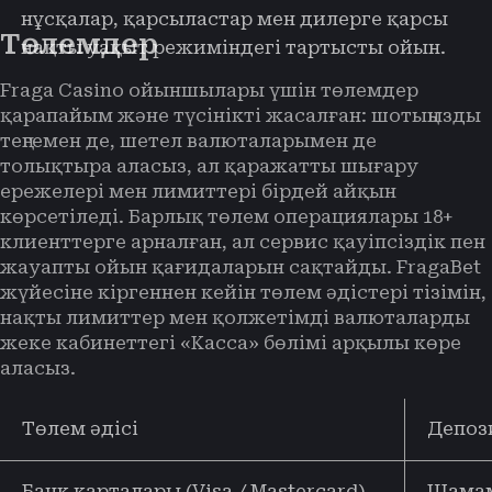
нұсқалар, қарсыластар мен дилерге қарсы
Төлемдер
нақты уақыт режиміндегі тартысты ойын.
Fraga Casino ойыншылары үшін төлемдер
қарапайым және түсінікті жасалған: шотыңызды
теңгемен де, шетел валюталарымен де
толықтыра аласыз, ал қаражатты шығару
ережелері мен лимиттері бірдей айқын
көрсетіледі. Барлық төлем операциялары 18+
клиенттерге арналған, ал сервис қауіпсіздік пен
жауапты ойын қағидаларын сақтайды. FragaBet
жүйесіне кіргеннен кейін төлем әдістері тізімін,
нақты лимиттер мен қолжетімді валюталарды
жеке кабинеттегі «Касса» бөлімі арқылы көре
аласыз.
Төлем әдісі
Депоз
Банк карталары (Visa / Mastercard)
Шамам