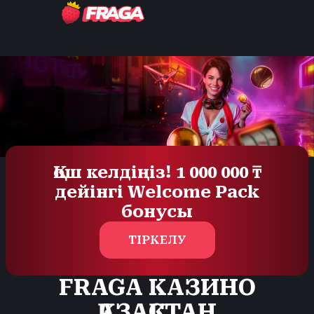
Қош келдіңіз! 1 000 000 ₸
дейінгі Welcome Pack
бонусы
ТІРКЕЛУ
FRAGA КАЗИНО
ҚАЗАҚСТАН