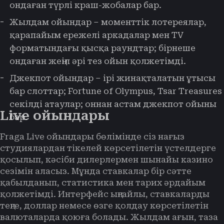
ондаған түрлі краш-жобалар бар.
Жылдам ойындар – моменттік лотереялар,
қарапайым ережелі аркадалар мен TV
форматындағы қысқа раундтар; бірнеше
ондаған жеңіл әрі тез ойын қолжетімді.
Джекпот ойындар – ірі жинақталатын ұтысы
бар слоттар; Fortune of Olympus, Tsar Treasures
секілді атаулар; оннан астам джекпот ойыны
Live ойындары
бар.
Fraga Live ойындары бөлімінде сіз нағыз
студиялардан тікелей көрсетілетін үстелдерге
қосылып, кәсіби дилерлермен шынайы казино
сезімін аласыз. Мұнда ставкалар бір сәтте
қабылданып, статистика мен тарих әрдайым
қолжетімді. Интерфейс ыңғайлы, ставкаларды
теңге, доллар немесе өзге қолдау көрсетілетін
валюталарда қоюға болады. Жылдам ағын, таза