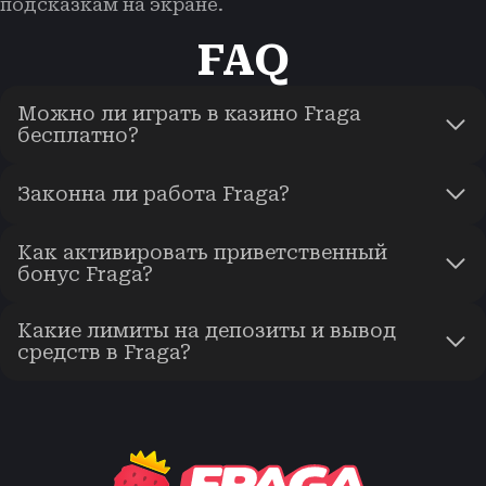
подсказкам на экране.
FAQ
Можно ли играть в казино Fraga
бесплатно?
Законна ли работа Fraga?
Как активировать приветственный
бонус Fraga?
Какие лимиты на депозиты и вывод
средств в Fraga?