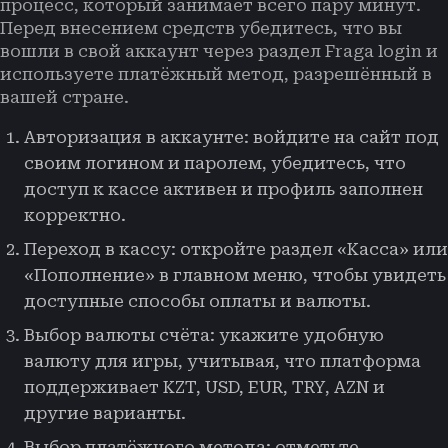
процесс, который занимает всего пару минут.
Перед внесением средств убедитесь, что вы
вошли в свой аккаунт через раздел Fraga login и
используете платёжный метод, разрешённый в
вашей стране.
Авторизация в аккаунте: войдите на сайт под
своим логином и паролем, убедитесь, что
доступ к кассе активен и профиль заполнен
корректно.
Переход в кассу: откройте раздел «Касса» или
«Пополнение» в главном меню, чтобы увидеть
доступные способы оплаты и валюты.
Выбор валюты счёта: укажите удобную
валюту для игры, учитывая, что платформа
поддерживает KZT, USD, EUR, TRY, AZN и
другие варианты.
Выбор платёжного метода: отметьте