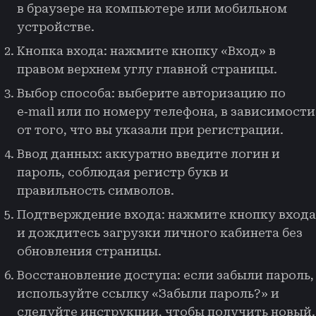
в браузере на компьютере или мобильном
устройстве.
Кнопка входа: нажмите кнопку «Вход» в
правом верхнем углу главной страницы.
Выбор способа: выберите авторизацию по
e‑mail или по номеру телефона, в зависимости
от того, что вы указали при регистрации.
Ввод данных: аккуратно введите логин и
пароль, соблюдая регистр букв и
правильность символов.
Подтверждение входа: нажмите кнопку входа
и дождитесь загрузки личного кабинета без
обновления страницы.
Восстановление доступа: если забыли пароль,
используйте ссылку «Забыли пароль?» и
следуйте инструкции, чтобы получить новый.