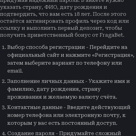
придумав надёжный пароль. В анкете нужно
указать страну, ФИО, дату рождения и
подтвердить, что вам есть 18 лет. После этого
остаётся активировать профиль через код или
ссылку и выполнить первый депозит, чтобы
получить приветственный бонус от FragaBet.
Выбор способа регистрации - Перейдите на
официальный сайт и нажмите «Регистрация»,
затем выберите вариант по телефону или
email.
Заполнение личных данных - Укажите имя и
фамилию, дату рождения, страну
проживания и желаемую валюту счёта.
Контактные данные - Введите действующий
номер телефона или электронную почту, к
которым у вас есть постоянный доступ.
Создание пароля - Придумайте сложный