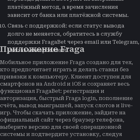
платёжный метод, а время зачисления
зависит от банка или платёжной системы.
Связь с поддержкой: если статус вывода
долго не меняется, обратитесь в службу
поддержки FragaBet через email или Telegram,
Приложение Fraga
указав номер заявки.
Мобильное приложение Fraga создано для тех,
кто предпочитает играть и делать ставки без
привязки к компьютеру. Клиент доступен для
смартфонов на Android и iOS и сохраняет весь
функционал FragaBet: регистрация и
авторизация, быстрый Fraga login, пополнение
счёта, вывод выигрышей, запуск слотов и live-
игр. Чтобы скачать приложение, зайдите на
официальный сайт через браузер телефона,
выберите версию для своей операционной
системы и подтвердите установку, следуя