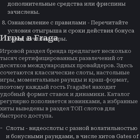
дополнительные средства или фриспины
зачислены.
Ознакомление с правилами - Перечитайте
условия отыгрыша и сроки действия бонуса
Игры в Fraga
перед началом игры.
Игровой раздел бренда предлагает несколько
тысяч сертифицированных развлечений от
десятков международных провайдеров. Здесь
сочетаются классические слоты, настольные
игры, моментальные раунды и краш-формат,
поэтому каждый гость FragaBet находит
удобный формат ставок и динамики. Каталог
регулярно пополняется новинками, а избранные
хиты выведены в раздел ТОП слотов для
быстрого доступа.
Слоты - видеослоты с разной волатильностью
и бонусными раундами, в числе хитов Gates of