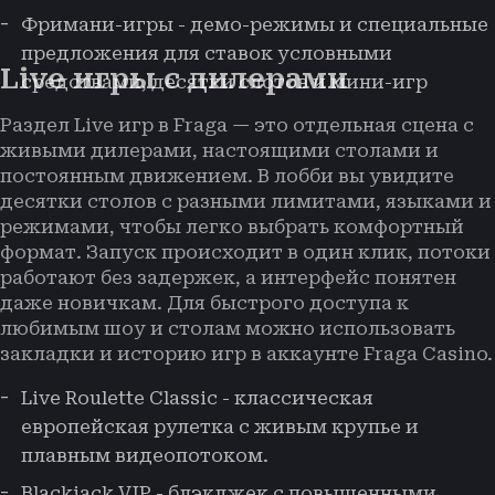
Фримани-игры - демо-режимы и специальные
предложения для ставок условными
Live игры с дилерами
средствами, десятки слотов и мини-игр
Раздел Live игр в Fraga — это отдельная сцена с
живыми дилерами, настоящими столами и
постоянным движением. В лобби вы увидите
десятки столов с разными лимитами, языками и
режимами, чтобы легко выбрать комфортный
формат. Запуск происходит в один клик, потоки
работают без задержек, а интерфейс понятен
даже новичкам. Для быстрого доступа к
любимым шоу и столам можно использовать
закладки и историю игр в аккаунте Fraga Casino.
Live Roulette Classic - классическая
европейская рулетка с живым крупье и
плавным видеопотоком.
Blackjack VIP - блэкджек с повышенными