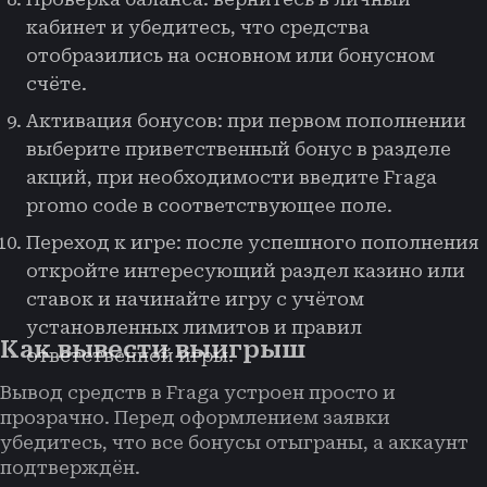
кабинет и убедитесь, что средства
отобразились на основном или бонусном
счёте.
Активация бонусов: при первом пополнении
выберите приветственный бонус в разделе
акций, при необходимости введите Fraga
promo code в соответствующее поле.
Переход к игре: после успешного пополнения
откройте интересующий раздел казино или
ставок и начинайте игру с учётом
установленных лимитов и правил
Как вывести выигрыш
ответственной игры.
Вывод средств в Fraga устроен просто и
прозрачно. Перед оформлением заявки
убедитесь, что все бонусы отыграны, а аккаунт
подтверждён.