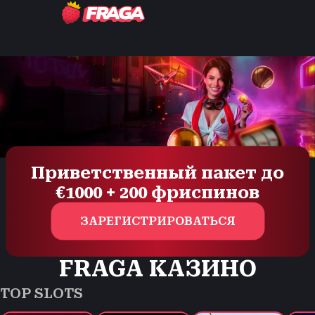
Приветственный пакет до
€1000 + 200 фриспинов
ЗАРЕГИСТРИРОВАТЬСЯ
FRAGA КАЗИНО
TOP SLOTS